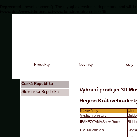
Deprecated
: mysql_connect(): The mysql extension is deprecated and will be
/www/doc/www.3dmusic.cz/www/function.php
on line
48
Produkty
Novinky
Testy
Česká Republika
Vybraní prodejci 3D Mus
Slovenská Republika
Region Královehradeck
Název firmy
Ulice
Vystavni prostory
Biebl
IBANEZ/TAMA Show Room
Biebl
CMI Melodia a.s.
Klads