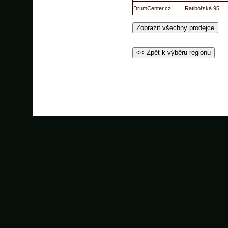
DrumCenter.cz
Ratibořská 95