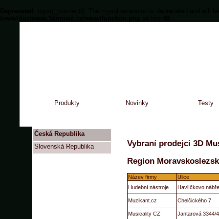
Deprecated
: mysql_connect(): The mysql extension is deprecated and will be
/www/doc/www.3dmusic.cz/www/function.php
on line
48
Produkty
Novinky
Testy
Česká Republika
Vybraní prodejci 3D Mus
Slovenská Republika
Region Moravskoslezs
Název firmy
Ulice
Hudební nástroje
Havlíčkovo nábře
Muzikant.cz
Chelčického 7
Musicality CZ
Jantarová 3344/4