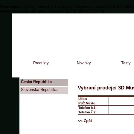
Deprecated
: mysql_connect(): The mysql extension is deprecated and will be
/www/doc/www.3dmusic.cz/www/function.php
on line
48
Produkty
Novinky
Testy
Česká Republika
Vybraní prodejci 3D Mus
Slovenská Republika
Ulice:
PSČ Město:
Telefon č.1:
Telefon č.2:
<< Zpět