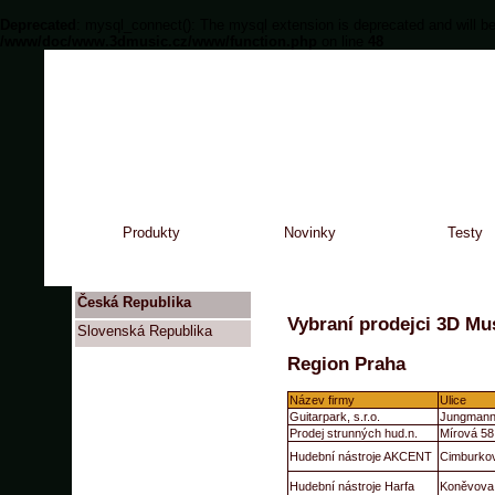
Deprecated
: mysql_connect(): The mysql extension is deprecated and will be
/www/doc/www.3dmusic.cz/www/function.php
on line
48
Produkty
Novinky
Testy
Česká Republika
Vybraní prodejci 3D Mus
Slovenská Republika
Region Praha
Název firmy
Ulice
Guitarpark, s.r.o.
Jungmann
Prodej strunných hud.n.
Mírová 58
Hudební nástroje AKCENT
Cimburko
Hudební nástroje Harfa
Koněvova