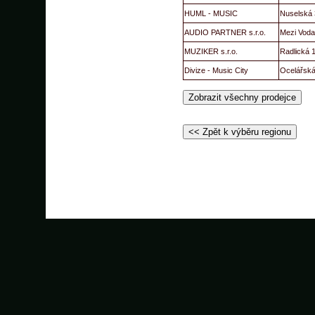
HUML - MUSIC
Nuselská 
AUDIO PARTNER s.r.o.
Mezi Voda
MUZIKER s.r.o.
Radlická 
Divize - Music City
Ocelářská