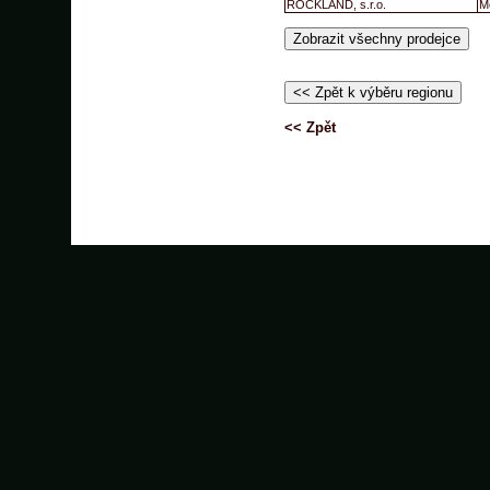
ROCKLAND, s.r.o.
M
<< Zpět