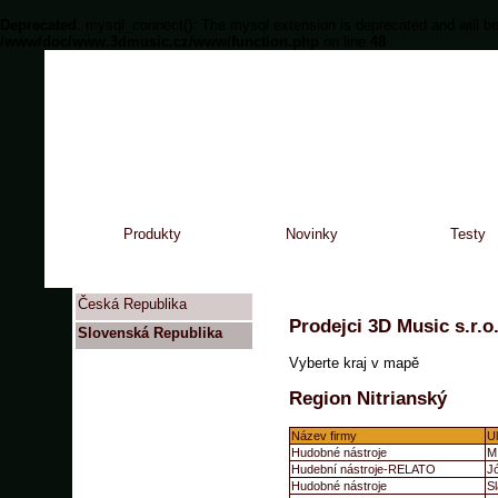
Deprecated
: mysql_connect(): The mysql extension is deprecated and will be
/www/doc/www.3dmusic.cz/www/function.php
on line
48
Produkty
Novinky
Testy
Česká Republika
Prodejci 3D Music s.r.o
Slovenská Republika
Vyberte kraj v mapě
Region Nitrianský
Název firmy
Ul
Hudobné nástroje
M
Hudební nástroje-RELATO
J
Hudobné nástroje
S